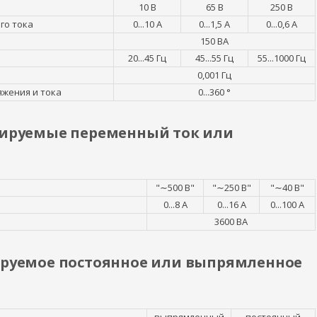
10 В
65 В
250 В
го тока
0...10 А
0...1,5 А
0...0,6 А
150 ВА
20...45 Гц
45...55 Гц
55...1000 Гц
0,001 Гц
яжения и тока
0...360 °
улируемые переменный ток или
"∼500 В"
"∼250 В"
"∼40 В"
0...8 А
0...16 А
0...100 А
3600 ВА
лируемое постоянное или выпрямленное