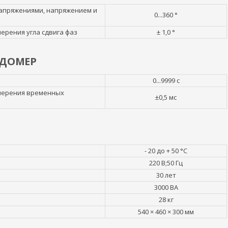
напряжениями, напряжением и
0...360 °
рения угла сдвига фаз
± 1,0 °
НДОМЕР
0...9999 c
мерения временных
±0,5 мc
- 20 до + 50 °С
220 В;50 Гц
30 лет
3000 ВА
28 кг
540 × 460 × 300 мм