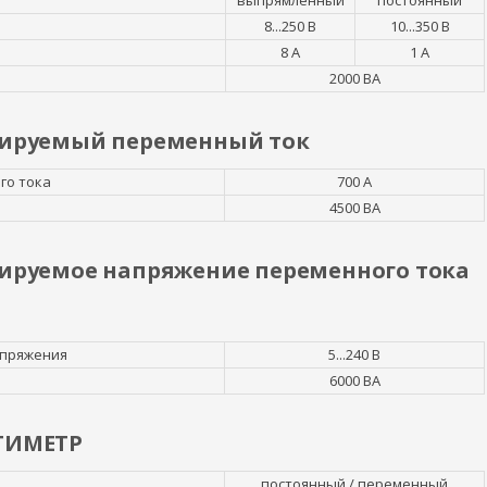
выпрямленный
постоянный
8...250 В
10...350 В
8 А
1 А
2000 ВА
улируемый переменный ток
го тока
700 А
4500 ВА
лируемое напряжение переменного тока
апряжения
5...240 В
6000 ВА
ТИМЕТР
постоянный / переменный