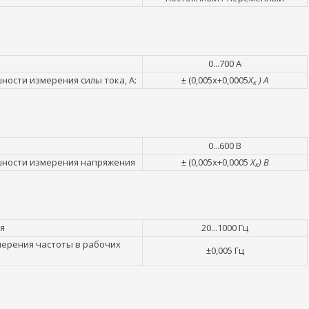
0...700 А
ости измерения силы тока, А:
± (0,005x+0,0005
X
) А
к
0...600 В
шности измерения напряжения
± (0,005x+0,0005
X
) В
к
я
20...1000 Гц
ерения частоты в рабочих
±0,005 Гц