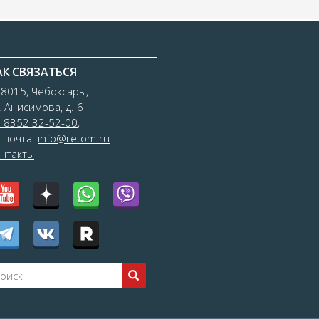
АК СВЯЗАТЬСЯ
8015, Чебоксары,
. Анисимова, д. 6
 8352 32-52-00
,
.почта:
info@retom.ru
нтакты